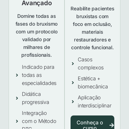
Avançado
Reabilite pacientes
Domine todas as
bruxistas com
fases do bruxismo
foco em oclusão,
com um protocolo
materiais
validado por
restauradores e
milhares de
controle funcional.
profissionais.
Casos
Indicado para
complexos
todas as
Estética +
especialidades
biomecânica
Didática
Aplicação
progressiva
interdisciplinar
Integração
com o Método
Conheça o
curso