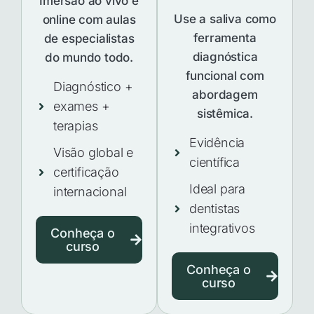
Imersão ao vivo e
Use a saliva como
online com aulas
ferramenta
de especialistas
diagnóstica
do mundo todo.
funcional com
Diagnóstico +
abordagem
exames +
sistêmica.
terapias
Evidência
Visão global e
científica
certificação
Ideal para
internacional
dentistas
integrativos
Conheça o
curso
Conheça o
curso