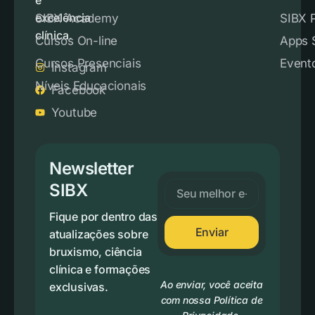
excelência
SIBX Academy
SIBX 
clínica.
Cursos On-line
Apps 
Cursos Presenciais
Event
Instagram
Níveis Educacionais
Facebook
Youtube
Newsletter
SIBX
Fique por dentro das
Enviar
atualizações sobre
bruxismo, ciência
clínica e formações
Ao enviar, você aceita
exclusivas.
com nossa Política de