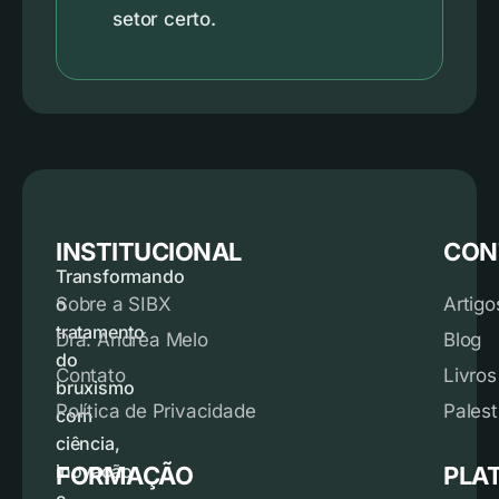
setor certo.
INSTITUCIONAL
CON
Transformando
o
Sobre a SIBX
Artigo
tratamento
Dra. Andréa Melo
Blog
do
Contato
Livros
bruxismo
Política de Privacidade
Palest
com
ciência,
inovação
FORMAÇÃO
PLA
e