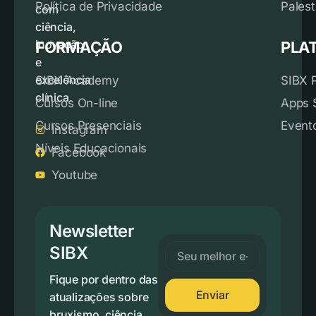
Política de Privacidade
Palest
com
ciência,
inovação
FORMAÇÃO
PLA
e
excelência
SIBX Academy
SIBX 
clínica.
Cursos On-line
Apps 
Cursos Presenciais
Event
Instagram
Níveis Educacionais
Facebook
Youtube
Newsletter
SIBX
Fique por dentro das
Enviar
atualizações sobre
bruxismo, ciência