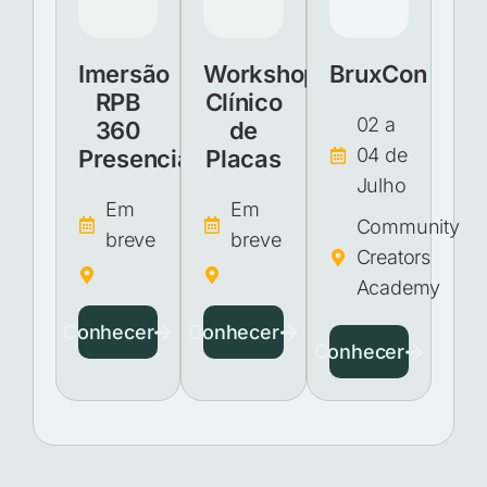
Imersão
Workshop
BruxCon
RPB
Clínico
02 a
360
de
04 de
Presencial
Placas
Julho
Em
Em
Community
breve
breve
Creators
Academy
Conhecer
Conhecer
Conhecer