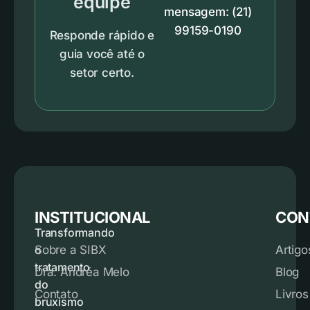
equipe
mensagem: (21)
99159-0190
Responde rápido e
guia você até o
setor certo.
INSTITUCIONAL
CON
Transformando
o
Sobre a SIBX
Artigo
tratamento
Dra. Andréa Melo
Blog
do
Contato
Livros
bruxismo