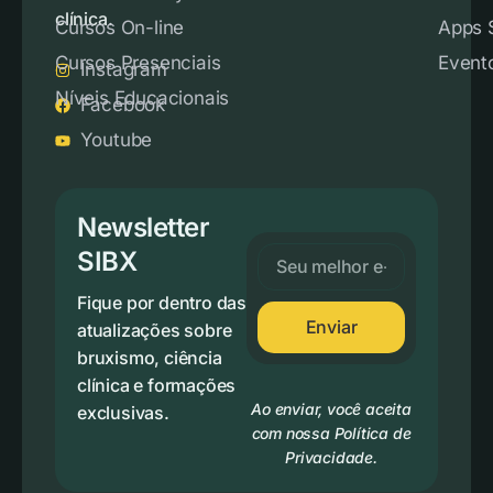
clínica.
Cursos On-line
Apps 
Cursos Presenciais
Event
Instagram
Níveis Educacionais
Facebook
Youtube
Newsletter
SIBX
Fique por dentro das
Enviar
atualizações sobre
bruxismo, ciência
clínica e formações
Ao enviar, você aceita
exclusivas.
com nossa Política de
Privacidade.