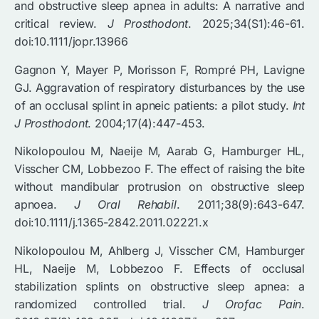
and obstructive sleep apnea in adults: A narrative and
critical review.
J Prosthodont
. 2025;34(S1):46-61.
doi:10.1111/jopr.13966
Gagnon Y, Mayer P, Morisson F, Rompré PH, Lavigne
GJ. Aggravation of respiratory disturbances by the use
of an occlusal splint in apneic patients: a pilot study.
Int
J Prosthodont
. 2004;17(4):447-453.
Nikolopoulou M, Naeije M, Aarab G, Hamburger HL,
Visscher CM, Lobbezoo F. The effect of raising the bite
without mandibular protrusion on obstructive sleep
apnoea.
J Oral Rehabil
. 2011;38(9):643-647.
doi:10.1111/j.1365-2842.2011.02221.x
Nikolopoulou M, Ahlberg J, Visscher CM, Hamburger
HL, Naeije M, Lobbezoo F. Effects of occlusal
stabilization splints on obstructive sleep apnea: a
randomized controlled trial.
J Orofac Pain
.