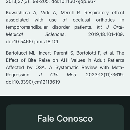
2013;27(3):199-205. doi:10.11607/jop.967
Kuwashima A, Virk A, Merrill R. Respiratory effect
associated with use of occlusal orthotics in
temporomandibular disorder patients.
Int J Oral-
Medical Sciences
. 2019;18:101-109.
doi:10.5466/ijoms.18.101
Bartolucci ML, Incerti Parenti S, Bortolotti F, et al. The
Effect of Bite Raise on AHI Values in Adult Patients
Affected by OSA: A Systematic Review with Meta-
Regression.
J Clin Med
. 2023;12(11):3619.
doi:10.3390/jcm12113619
Fale Conosco