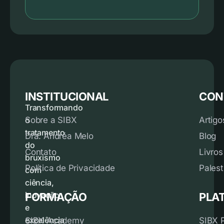
INSTITUCIONAL
CON
Transformando
o
Sobre a SIBX
Artigo
tratamento
Dra. Andréa Melo
Blog
do
Contato
Livros
bruxismo
Política de Privacidade
Palest
com
ciência,
inovação
FORMAÇÃO
PLA
e
excelência
SIBX Academy
SIBX 